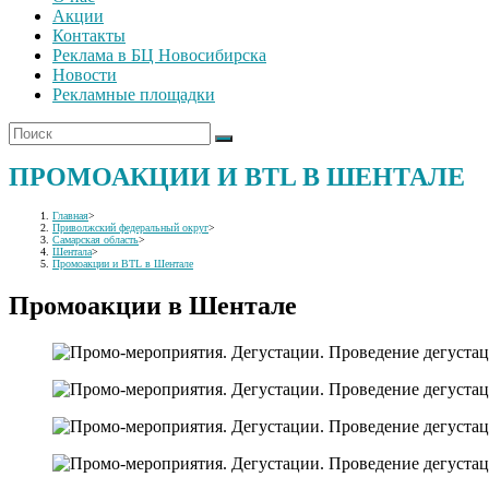
Акции
Контакты
Реклама в БЦ Новосибирска
Новости
Рекламные площадки
ПРОМОАКЦИИ И BTL В ШЕНТАЛЕ
Главная
>
Приволжский федеральный округ
>
Самарская область
>
Шентала
>
Промоакции и BTL в Шентале
Промоакции в Шентале