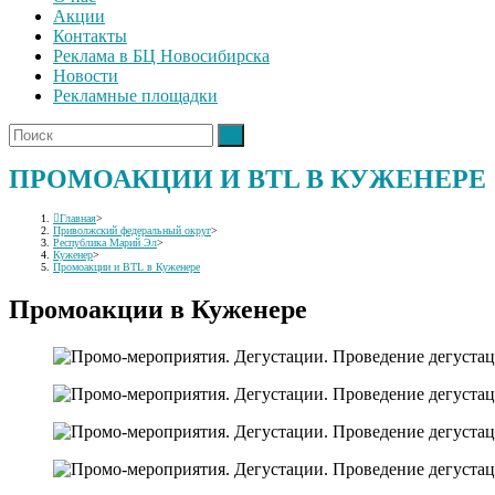
Акции
Контакты
Реклама в БЦ Новосибирска
Новости
Рекламные площадки
ПРОМОАКЦИИ И BTL В КУЖЕНЕРЕ
Главная
>
Приволжский федеральный округ
>
Республика Марий Эл
>
Куженер
>
Промоакции и BTL в Куженере
Промоакции в Куженере