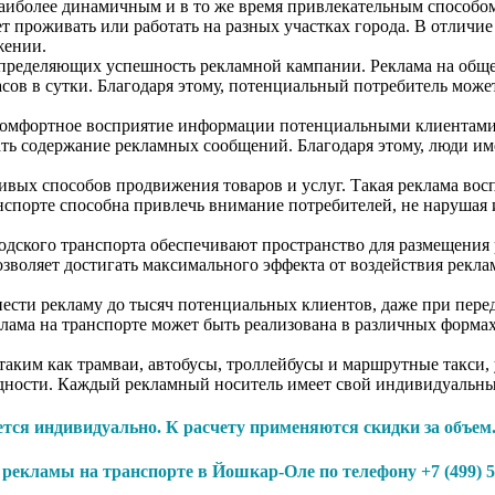
наиболее динамичным и в то же время привлекательным способом
ет проживать или работать на разных участках города. В отличи
дителей, находящи
определяющих успешность рекламной кампании. Реклама на общес
 часов в сутки. Благодаря этому, потенциальный потребител
мфортное восприятие информации потенциальными клиентами. В 
но воспринимать содержание рекламных сообщен
чивых способов продвижения товаров и услуг. Такая реклама вос
о, реклама на транспорте способна привлечь в
дского транспорта обеспечивают пространство для размещения р
ти и креативности, что позволяет
нести рекламу до тысяч потенциальных клиентов, даже при пере
ама на транспорте может быть реализована в различных формах
таким как трамваи, автобусы, троллейбусы и маршрутные такси
одности. Каждый рекламный носитель имеет свой индивидуальный
ся индивидуально. К расчету применяются скидки за объем.
екламы на транспорте в Йошкар-Оле по телефону +7 (499) 577