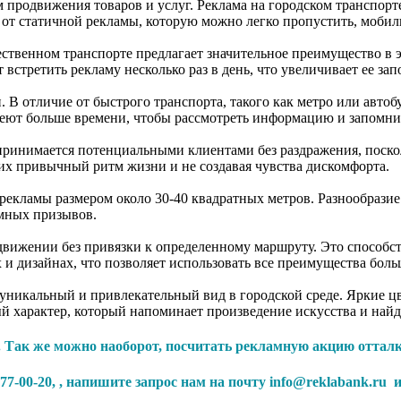
 продвижения товаров и услуг. Реклама на городском транспорт
е от статичной рекламы, которую можно легко пропустить, моби
хся в постоянном 
твенном транспорте предлагает значительное преимущество в эт
ь может встретить рекламу несколько раз в день, что увелич
отличие от быстрого транспорта, такого как метро или автобус
ий. Благодаря этому, люди имеют больше времен
принимается потенциальными клиентами без раздражения, поскол
нимание потребителей, не нарушая их привычный
екламы размером около 30-40 квадратных метров. Разнообразие 
 достигать максимального эффекта 
движении без привязки к определенному маршруту. Это способс
 и дизайнах, что позволяет использовать все преимущества бол
, уникальный и привлекательный вид в городской
среде
. Яркие ц
 характер, который напоминает произведение искусства и найд
 Так же можно наоборот, посчитать рекламную акцию отталки
-00-20, , напишите запрос нам на почту info@reklabank.ru и