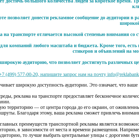
т достичь большого количества людей за короткое время. Т
кл
те позволяет донести рекламное сообщение до аудитории в 
широкой
на транспорте отличается высокой степенью внимания со сто
 для компаний любого масштаба и бюджета. Кроме того, ест
стикеров и объявлений на мо
широкую аудиторию, что позволяет достигнуть различных це
7 (499) 577-00-20, напишите запрос нам на почту info@reklabank
чивает широкую доступность аудитории. Это означает, что ваш
ьшой поток откликов
реды, реклама на транспорте предоставляет бесконечное колич
своей рекламной кампании.
ную территорию — от центра города до его окраин, от оживлен
е маршруты. Благодаря этому, ваша реклама сможет привле
лавных преимуществ транспортной рекламы является возможнос
торию, в зависимости от места и времени размещения. Например
спеченную аудиторию, то лучше выбрать центральны