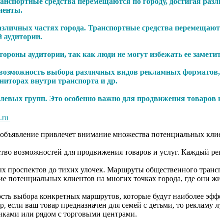
ранспортные средства перемещаются по городу, достигая раз
иенты.
различных частях города. Транспортные средства перемещают
 аудитории.
роны аудитории, так как люди не могут избежать ее заметит
ь возможность выбора различных видов рекламных форматов, 
ниторах внутри транспорта и др.
левых групп. Это особенно важно для продвижения товаров 
.ru
е объявление привлечет внимание множества потенциальных кли
.
ество возможностей для продвижения товаров и услуг. Каждый р
ных проспектов до тихих улочек. Маршруты общественного тран
чь внимание потенциальных клиентов на многих точках го
ть выбора конкретных маршрутов, которые будут наиболее эфф
, если ваш товар предназначен для семей с детьми, то рекламу 
е улицы с дорогими бутиками или рядом с торговыми