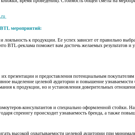
 книжки, время проведения). Стоимость общей сметы на мероприя
.ru
BTL мероприятий:
 лояльность к продукции. Ее успех зависит от правильно выбр
, что BTL-реклама поможет вам достичь желаемых результатов и
 их презентации и предоставления потенциальным покупателям 
ивное выделение целевой аудитории и повышение узнаваемости б
имания к продукции, но и установления доверительных отношен
оутеров-консультантов и специально оформленной стойки. Нане
годаря спреингу происходит узнаваемость бренда, а также повы
остигать высокой охватываемости целевой аудитории при минима