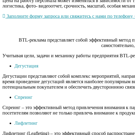
Цена на работу персонала может изменяться в зависимости от 
логистика, фото- видеоотчет, срочность, масштаб, особая механ
Заполните форму запроса или свяжитесь с нами по телефону +
BTL-реклама представляет собой эффективный метод пр
самостоятельно,
Учитывая цели, задачи и механику работы предприятия BTL-ре
Дегустация
Дегустации представляют собой комплекс мероприятий, напра
время проведение дегустаций является наиболее популярным в
потенциальным покупателем и обеспечить двустороннюю связь
Спреинг
Спреинг – это эффективный метод привлечения внимания к па
посетителям позволяют не только привлечь внимание к продукц
Лифлетинг
Лифлетинг (Leafleting) – это эффективный способ распростра