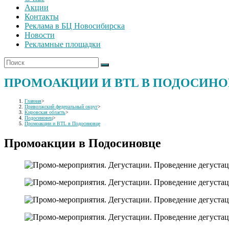
Акции
Контакты
Реклама в БЦ Новосибирска
Новости
Рекламные площадки
ПРОМОАКЦИИ И BTL В ПОДОСИН
Главная
>
Приволжский федеральный округ
>
Кировская область
>
Подосиновец
>
Промоакции и BTL в Подосиновце
Промоакции в Подосиновце