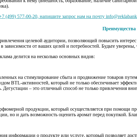
требований к нему (внешность, образование, наличие санитарной
ика).
7 (499) 577-00-20, напишите запрос нам на почту info@reklabank
Преимущества 
ивлечения целевой аудитории, позволяющий повысить интерес и
 в зависимости от ваших целей и потребностей. Будьте уверены
клама делится на несколько основных видов:
вленных на стимулирование сбыта и продвижение товаров путем
идом BTL-активностей, который не только обеспечивает эффект
. Дегустации – это отличный способ не только привлечения вн
рфюмерной продукции, который осуществляется при помощи пром
ии, но и дать возможность оценить аромат перед покупкой. Бла
нения информации о продукте или услуге, который позволяет д