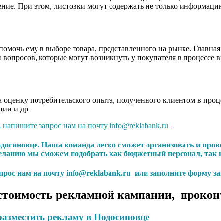
ние. При этом, листовки могут содержать не только информацию
омочь ему в выборе товара, представленного на рынке. Главная
 вопросов, которые могут возникнуть у покупателя в процессе 
 оценку потребительского опыта, полученного клиентом в проце
ции и др.
, напишите запрос нам на почту info@reklabank.ru
одосиновце. Наша команда легко сможет организовать и про
ланию мы сможем подобрать как бюджетный персонал, так и
апрос нам на почту info@reklabank.ru или заполните форму за
стоимость рекламной кампании, прокон
разместить рекламу в Подосиновце