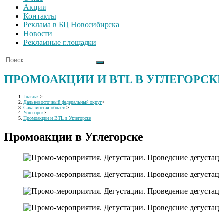
Акции
Контакты
Реклама в БЦ Новосибирска
Новости
Рекламные площадки
ПРОМОАКЦИИ И BTL В УГЛЕГОРСК
Главная
>
Дальневосточный федеральный округ
>
Сахалинская область
>
Углегорск
>
Промоакции и BTL в Углегорске
Промоакции в Углегорске