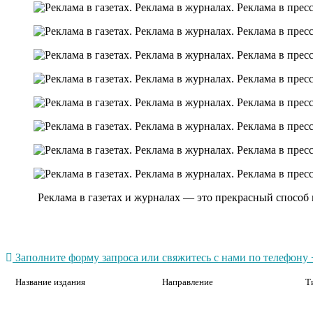
Реклама в газетах и журналах — это прекрасный способ
Заполните форму запроса или свяжитесь с нами по телефону +
Название издания
Направление
Т