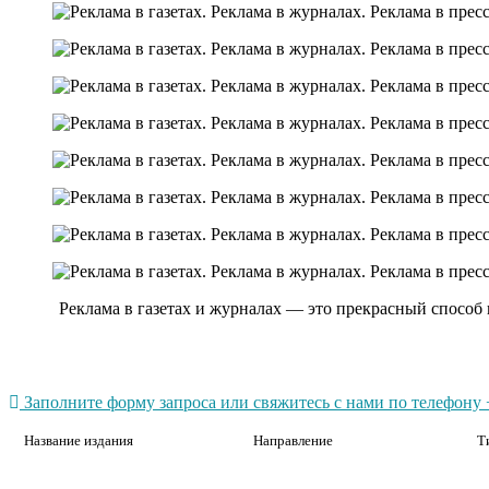
Реклама в газетах и журналах — это прекрасный способ
Заполните форму запроса или свяжитесь с нами по телефону +
Название издания
Направление
Т